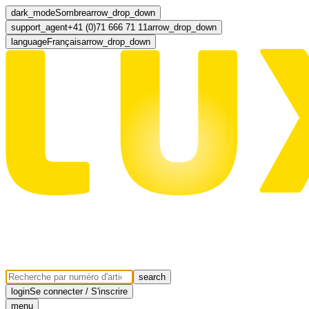
dark_mode
Sombre
arrow_drop_down
support_agent
+41 (0)71 666 71 11
arrow_drop_down
language
Français
arrow_drop_down
search
login
Se connecter / S'inscrire
menu