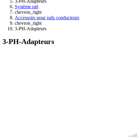
3-PH-Adapteurs
Système rail
chevron_right
Accessoirs pour rails conducteurs
chevron_right
3-PH-Adapteurs
3-PH-Adapteurs