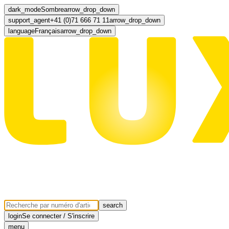
dark_mode
Sombre
arrow_drop_down
support_agent
+41 (0)71 666 71 11
arrow_drop_down
language
Français
arrow_drop_down
search
login
Se connecter / S'inscrire
menu