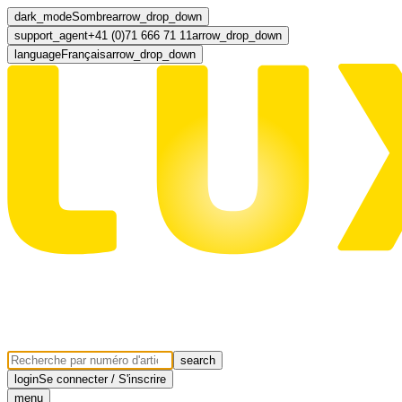
dark_mode
Sombre
arrow_drop_down
support_agent
+41 (0)71 666 71 11
arrow_drop_down
language
Français
arrow_drop_down
search
login
Se connecter / S'inscrire
menu