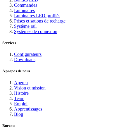
Commandes
Luminaires
Luminaires LED profilés
Prises et sations de recharge
Système rail
Systèmes de connexion
Services
Configurateurs
Downloads
A propos de nous
Aperçu
Vision et mission
Histoire
Team
Emploi
Apprentissages
Blog
Bureau