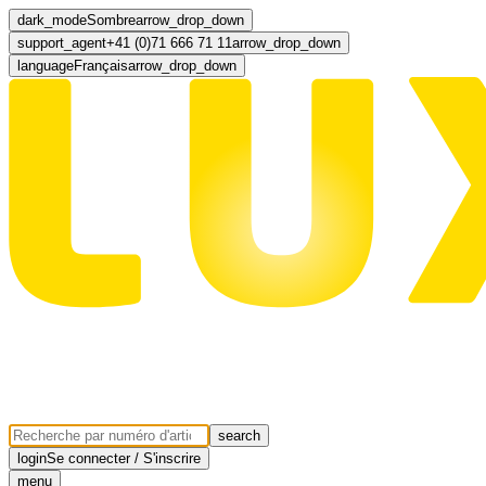
dark_mode
Sombre
arrow_drop_down
support_agent
+41 (0)71 666 71 11
arrow_drop_down
language
Français
arrow_drop_down
search
login
Se connecter / S'inscrire
menu