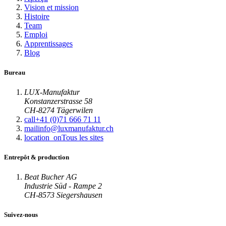
Vision et mission
Histoire
Team
Emploi
Apprentissages
Blog
Bureau
LUX-Manufaktur
Konstanzerstrasse 58
CH-8274 Tägerwilen
call
+41 (0)71 666 71 11
mail
info@luxmanufaktur.ch
location_on
Tous les sites
Entrepôt & production
Beat Bucher AG
Industrie Süd - Rampe 2
CH-8573 Siegershausen
Suivez-nous