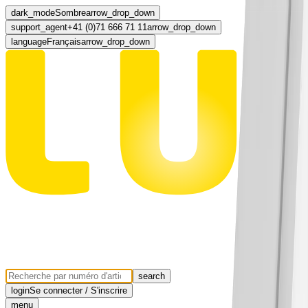
dark_mode
Sombre
arrow_drop_down
support_agent
+41 (0)71 666 71 11
arrow_drop_down
language
Français
arrow_drop_down
search
login
Se connecter / S'inscrire
menu