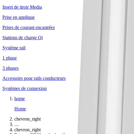
Insert de tiroir Media
Prise en applique
Prises de courant encastrées
Stations de charge Qi
Système rail
1 phase
3 phases
Accessoirs pour rails conducteurs
Systèmes de connexion
home
Home
chevron_right
…
chevron_right