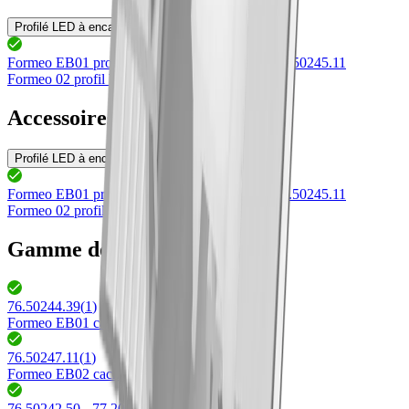
Profilé LED à encastrer
Formeo EB01 profilé à encatrer dans du plâtre
76.50245.11
Formeo 02 profil blanc
lxlxh 4000x54x20.6mm
Accessoires adaptés
Profilé LED à encastrer
Formeo EB01 profilé à encatrer dans du plâtre
76.50245.11
Formeo 02 profil blanc
lxlxh 4000x54x20.6mm
Gamme de produits Formeo
76.50244.39
(
1
)
Formeo EB01 cache d'extremité
76.50247.11
(
1
)
Formeo EB02 cache d'extremité
76.50242.50 - 77.20198.50
(
2
)