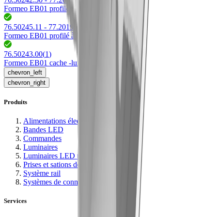
Formeo EB01 profilé à encatrer dans du plâtre
76.50245.11 - 77.20199.11
(
2
)
Formeo EB01 profilé à encatrer dans du plâtre
76.50243.00
(
1
)
Formeo EB01 cache -lumière
chevron_left
chevron_right
Produits
Alimentations électriques
Bandes LED
Commandes
Luminaires
Luminaires LED profilés
Prises et sations de recharge
Système rail
Systèmes de connexion
Services