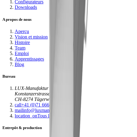
Configurateurs
Downloads
A propos de nous
Aperçu
Vision et mission
Histoire
Team
Emploi
Apprentissages
Blog
Bureau
LUX-Manufaktur
Konstanzerstrasse 58
CH-8274 Tägerwilen
call
+41 (0)71 666 71 11
mail
info@luxmanufaktur.ch
location_on
Tous les sites
Entrepôt & production