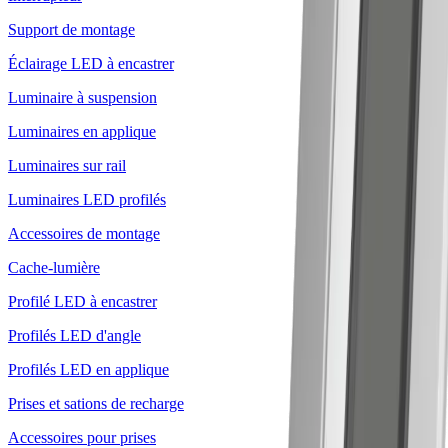
Support de montage
Éclairage LED à encastrer
Luminaire à suspension
Luminaires en applique
Luminaires sur rail
Luminaires LED profilés
Accessoires de montage
Cache-lumière
Profilé LED à encastrer
Profilés LED d'angle
Profilés LED en applique
Prises et sations de recharge
Accessoires pour prises