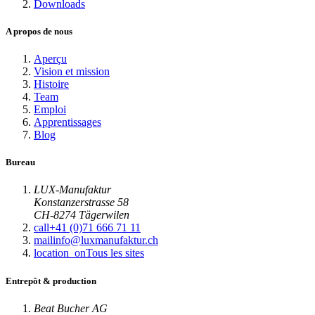
Downloads
A propos de nous
Aperçu
Vision et mission
Histoire
Team
Emploi
Apprentissages
Blog
Bureau
LUX-Manufaktur
Konstanzerstrasse 58
CH-8274 Tägerwilen
call
+41 (0)71 666 71 11
mail
info@luxmanufaktur.ch
location_on
Tous les sites
Entrepôt & production
Beat Bucher AG