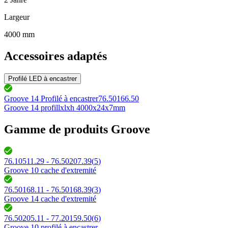
Largeur
4000 mm
Accessoires adaptés
Profilé LED à encastrer
Groove 14 Profilé à encastrer
76.50166.50
Groove 14 profil
lxlxh 4000x24x7mm
Gamme de produits Groove
76.10511.29 - 76.50207.39
(
5
)
Groove 10 cache d'extremité
76.50168.11 - 76.50168.39
(
3
)
Groove 14 cache d'extremité
76.50205.11 - 77.20159.50
(
6
)
Groove 10 profilé à encastrer