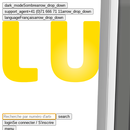
dark_mode
Sombre
arrow_drop_down
support_agent
+41 (0)71 666 71 11
arrow_drop_down
language
Français
arrow_drop_down
search
login
Se connecter / S'inscrire
menu