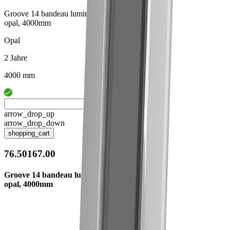
Groove 14 bandeau lumineux
opal, 4000mm
Opal
2 Jahre
4000 mm
arrow_drop_up
arrow_drop_down
shopping_cart
76.50167.00
Groove 14 bandeau lumineux
opal, 4000mm