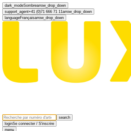
dark_mode
Sombre
arrow_drop_down
support_agent
+41 (0)71 666 71 11
arrow_drop_down
language
Français
arrow_drop_down
search
login
Se connecter / S'inscrire
menu