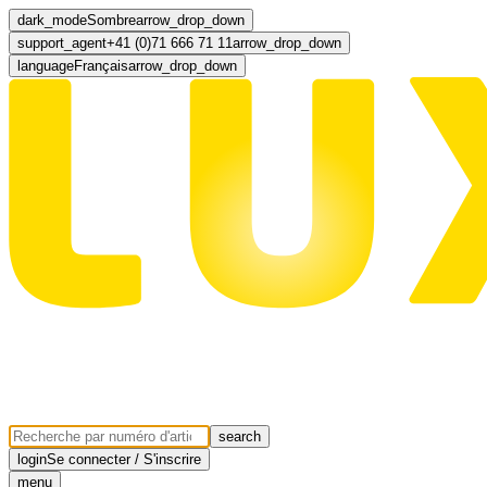
dark_mode
Sombre
arrow_drop_down
support_agent
+41 (0)71 666 71 11
arrow_drop_down
language
Français
arrow_drop_down
search
login
Se connecter / S'inscrire
menu