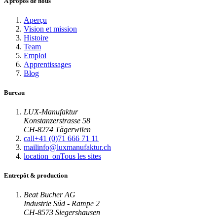
A propos de nous
Aperçu
Vision et mission
Histoire
Team
Emploi
Apprentissages
Blog
Bureau
LUX-Manufaktur
Konstanzerstrasse 58
CH-8274 Tägerwilen
call
+41 (0)71 666 71 11
mail
info@luxmanufaktur.ch
location_on
Tous les sites
Entrepôt & production
Beat Bucher AG
Industrie Süd - Rampe 2
CH-8573 Siegershausen