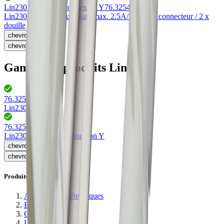
Lin230 Y pièce de connexion Y
76.32542.11
Lin230 Y-Connecteur, blanc
max. 2.5A/230V
1 x connecteur / 2 x
douille
chevron_left
chevron_right
Gamme de produits Lin230
76.32544.11
(
1
)
Lin230 rallonge
76.32542.11
(
1
)
Lin230 Y pièce de connexion Y
chevron_left
chevron_right
Produits
Alimentations électriques
Bandes LED
Commandes
Luminaires