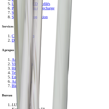
Luminaires LED profilés
Prises et sations de recharge
Système rail
Systèmes de connexion
Services
Configurateurs
Downloads
A propos de nous
Aperçu
Vision et mission
Histoire
Team
Emploi
Apprentissages
Blog
Bureau
LUX-Manufaktur