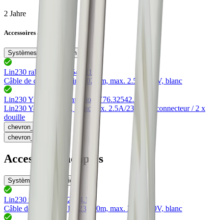
2 Jahre
Accessoires adaptés
Systèmes de connexion
Lin230 rallonge
76.32544.11
Câble de connexion Lin230
2.0m, max. 2.5A/230V, blanc
Lin230 Y pièce de connexion Y
76.32542.11
Lin230 Y-Connecteur, blanc
max. 2.5A/230V
1 x connecteur / 2 x
douille
chevron_left
chevron_right
Accessoires adaptés
Systèmes de connexion
Lin230 rallonge
76.32544.11
Câble de connexion Lin230
2.0m, max. 2.5A/230V, blanc