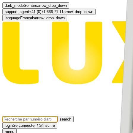
dark_mode
Sombre
arrow_drop_down
support_agent
+41 (0)71 666 71 11
arrow_drop_down
language
Français
arrow_drop_down
search
login
Se connecter / S'inscrire
menu