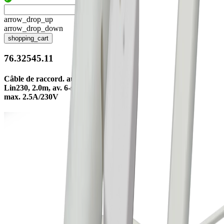
arrow_drop_up
arrow_drop_down
shopping_cart
76.32545.11
Câble de raccord. au réseau
Lin230, 2.0m, av. 6-sorties,
max. 2.5A/230V