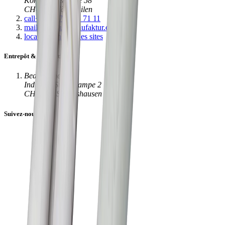
Konstanzerstrasse 58
CH-8274 Tägerwilen
call
+41 (0)71 666 71 11
mail
info@luxmanufaktur.ch
location_on
Tous les sites
Entrepôt & production
Beat Bucher AG
Industrie Süd - Rampe 2
CH-8573 Siegershausen
Suivez-nous