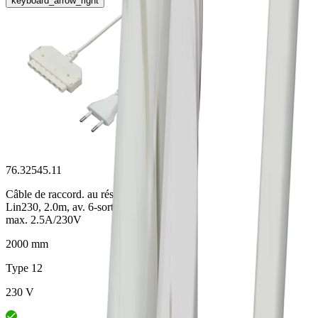
keyboard_arrow_right
76.32545.11
Câble de raccord. au réseau
Lin230, 2.0m, av. 6-sorties,
max. 2.5A/230V
2000 mm
Type 12
230 V