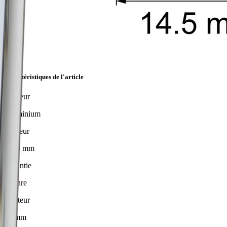
Caractéristiques de l'article
Couleur
Aluminium
Largeur
5800 mm
Garantie
2 Jahre
Hauteur
12 mm