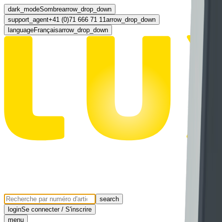
dark_mode
Sombre
arrow_drop_down
support_agent
+41 (0)71 666 71 11
arrow_drop_down
language
Français
arrow_drop_down
search
login
Se connecter / S'inscrire
menu