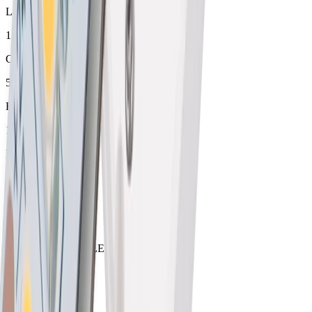
Largeur
150 - 5000 mm
Garantie
5 Jahre
Hauteur
12 mm
Largeur
20 mm
Largeur de montage
14.5 mm
Largeur max. pour LED
12.3 mm
Matériel