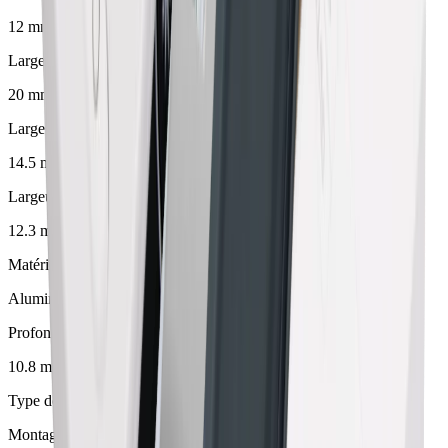
12 mm
Largeur
20 mm
Largeur de montage
14.5 mm
Largeur max. pour LED
12.3 mm
Matériel
Aluminium
Profondeur d'encastrement
10.8 mm
Type de montage
Montage