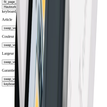
fit_page_width
Élargir le tableau
Hauteur
keyboard_arrow_right
keyboard_arrow_right
Article
swap_vert
Couleur
swap_vert
Largeur
swap_vert
Garantie
swap_vert
keyboard_arrow_right