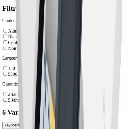
Filtre
Couleur
Aluminium
Blanc
Couleur alu
Noir
Largeur
150 - 5000
mm
5800
mm
Garantie
2
Jahre
5
Jahre
6 Variantes
keyboard_arrow_left
Type de montage