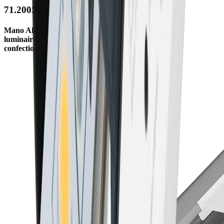
71.20056.50
Mano Alu
luminaire LED
confectionné sur mesure