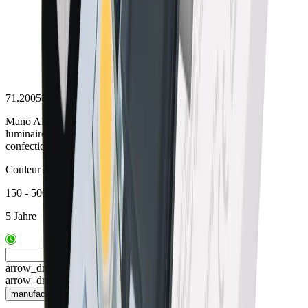
71.20056.50
Mano Alu
luminaire LED
confectionné sur mesure
Couleur alu
150 - 5000 mm
5 Jahre
arrow_drop_up
arrow_drop_down
manufacturing