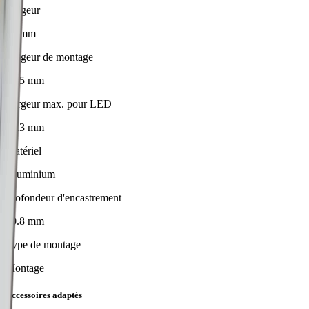
Largeur
20 mm
Largeur de montage
14.5 mm
Largeur max. pour LED
12.3 mm
Matériel
Aluminium
Profondeur d'encastrement
10.8 mm
Type de montage
Montage
Accessoires adaptés