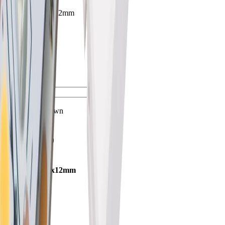
Mano profil
lxlxh 5800x20x12mm
Aluminium
5800 mm
2 Jahre
arrow_drop_up
arrow_drop_down
shopping_cart
76.50000.50
Mano profil
lxlxh 5800x20x12mm