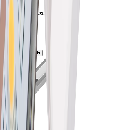
Aluminium
Profondeur d'encastrement
10.8 mm
Type de montage
Montage
keyboard_arrow_right
76.50000.50