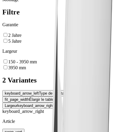
Filtre
Garantie
2
Jahre
5
Jahre
Largeur
150 - 3950
mm
3950
mm
2 Variantes
keyboard_arrow_left
Type de montage
fit_page_width
Élargir le tableau
Largeur
keyboard_arrow_right
keyboard_arrow_right
Article
swap_vert