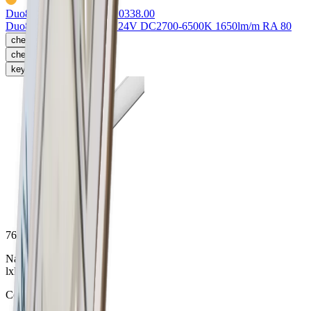
Duo8 LED-Strip flex
76.10338.00
Duo8 LED-Strip 10W/m 24V DC
2700-6500K 1650lm/m RA 80
chevron_left
chevron_right
keyboard_arrow_right
76.50234.50
Naro 13 profil
lxlxh 3950x13x13mm
Couleur alu