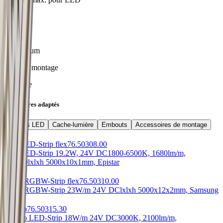
10 mm
Matériel
Aluminium
Type de montage
Montage
Accessoires adaptés
Bandes LED
Cache-lumière
Embouts
Accessoires de montage
TLP LED-Strip flex
76.50308.00
TLP LED-Strip 19.2W, 24V DC
1800-6500K, 1680lm/m,
RA>90
lxlxh 5000x10x1mm, Epistar
Onyx RGBW-Strip flex
76.50310.00
Onyx RGBW-Strip 23W/m 24V DC
lxlxh 5000x12x2mm, Samsung
Intenso
76.50315.30
Intenso LED-Strip 18W/m 24V DC
3000K, 2100lm/m,