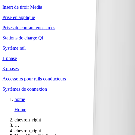
Insert de tiroir Media
Prise en applique
Prises de courant encastrées
Stations de charge Qi
Système rail
1 phase
3 phases
Accessoirs pour rails conducteurs
Systèmes de connexion
home
Home
chevron_right
…
chevron_right