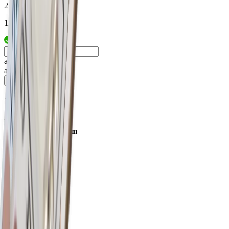
2 Jahre
13 mm
arrow_drop_up
arrow_drop_down
shopping_cart
76.50234.50
Naro 13 profil
lxlxh 3950x13x13mm