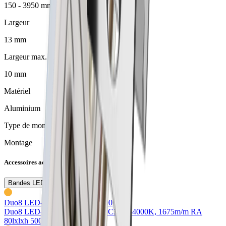
150 - 3950 mm
Largeur
13 mm
Largeur max. pour LED
10 mm
Matériel
Aluminium
Type de montage
Montage
Accessoires adaptés
Bandes LED
Duo8 LED-Strip flex
76.10332.00
Duo8 LED-Strip 10W/m 24V DC
3000-4000K, 1675m/m RA
80
lxlxh 50000x8x1mm