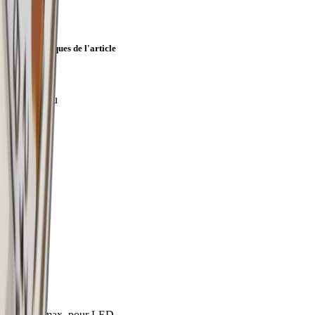
Caractéristiques de l'article
Couleur
Couleur alu
Garantie
2 Jahre
Hauteur
13 mm
Largeur
3950 mm
Largeur
13 mm
Largeur max. pour LED