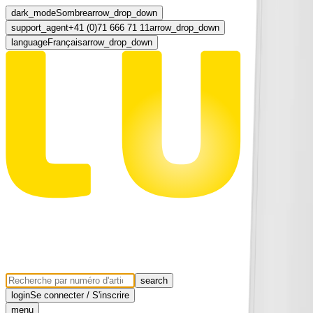
dark_mode
Sombre
arrow_drop_down
support_agent
+41 (0)71 666 71 11
arrow_drop_down
language
Français
arrow_drop_down
search
login
Se connecter / S'inscrire
menu