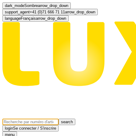
dark_mode
Sombre
arrow_drop_down
support_agent
+41 (0)71 666 71 11
arrow_drop_down
language
Français
arrow_drop_down
search
login
Se connecter / S'inscrire
menu