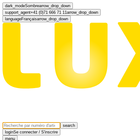
dark_mode
Sombre
arrow_drop_down
support_agent
+41 (0)71 666 71 11
arrow_drop_down
language
Français
arrow_drop_down
search
login
Se connecter / S'inscrire
menu