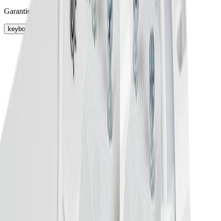
Garantie
keyboard_arrow_right
76.32691.11
Câble de raccordement au
réseau, 3m, 230V, blanc, pour
luminaire R32 CCT
2000 mm
Blanc