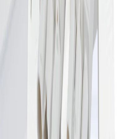
Caractéristiques de l'article
Largeur
2000 mm
Couleur
Blanc
Garantie
2 Jahre
Gamme de produits R32 CCT