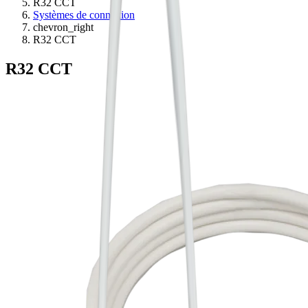
R32 CCT
Systèmes de connexion
chevron_right
R32 CCT
R32 CCT