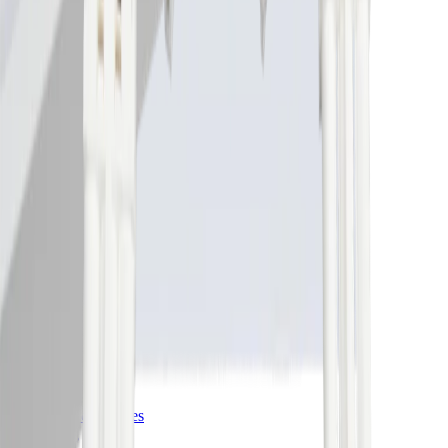
Alimentations électriques
Bandes LED
Commandes
Luminaires
Luminaires LED profilés
Prises et sations de recharge
Système rail
Systèmes de connexion
Services
Configurateurs
Downloads
A propos de nous
Aperçu
Vision et mission
Histoire
Team
Emploi
Apprentissages
Blog