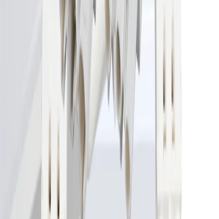
76.32695.11 - 76.32696.11
(
2
)
R32 CCT ligne de raccordement au secteur 230 volts
76.32685.00 - 76.32687.00
(
3
)
R32 CCT
76.32693.11
(
1
)
R32 CCT cache d'extremité
76.32690.11
(
1
)
R32 CCT accouplement inermédiaire 230 V
76.32692.11
(
1
)
R32 CCT ligne de connexion 230 volts
76.32694.11
(
1
)
R32 CCT connecteur fiche et douille
chevron_left
chevron_right
Produits