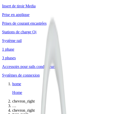
Insert de tiroir Media
Prise en applique
Prises de courant encastrées
Stations de charge Qi
Système rail
1 phase
3 phases
Accessoirs pour rails conducteurs
Systèmes de connexion
home
Home
chevron_right
…
chevron_right