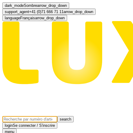
dark_mode
Sombre
arrow_drop_down
support_agent
+41 (0)71 666 71 11
arrow_drop_down
language
Français
arrow_drop_down
search
login
Se connecter / S'inscrire
menu