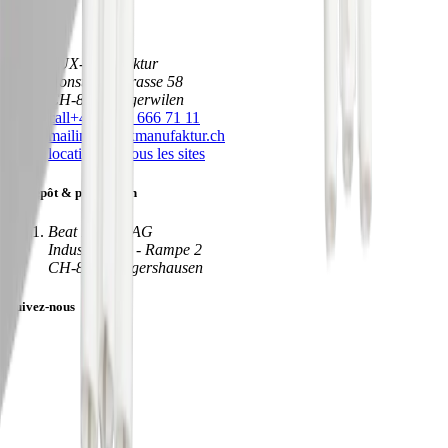
Bureau
LUX-Manufaktur
Konstanzerstrasse 58
CH-8274 Tägerwilen
call
+41 (0)71 666 71 11
mail
info@luxmanufaktur.ch
location_on
Tous les sites
Entrepôt & production
Beat Bucher AG
Industrie Süd - Rampe 2
CH-8573 Siegershausen
Suivez-nous