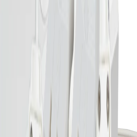
2 Jahre
arrow_drop_up
arrow_drop_down
shopping_cart
76.32691.11
Câble de raccordement au
réseau, 3m, 230V, blanc, pour
luminaire R32 CCT