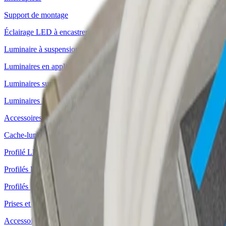
Support de montage
Éclairage LED à encastrer
Luminaire à suspension
Luminaires en applique
Luminaires sur rail
Luminaires LED profilés
Accessoires de montage
Cache-lumière
Profilé LED à encastrer
Profilés LED d'angle
Profilés LED en applique
Prises et sations de recharge
Accessoires pour prises