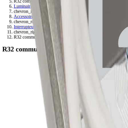
R32 commutateur central
Luminaires
chevron_right
Accessoires pour luminaires
chevron_right
Interrupteur
chevron_right
R32 commutateur central
R32 commutateur central