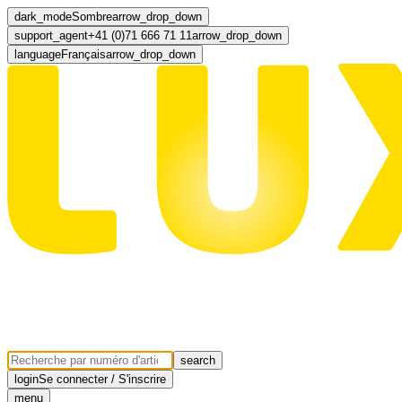
dark_mode
Sombre
arrow_drop_down
support_agent
+41 (0)71 666 71 11
arrow_drop_down
language
Français
arrow_drop_down
search
login
Se connecter / S'inscrire
menu