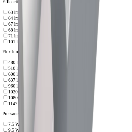
Efficacité lumineuse
63
lm/W
64
lm/W
67
lm/W
68
lm/W
71
lm/W
101
lm/W
Flux lumineux
480
lm
510
lm
600
lm
637
lm
960
lm
1020
lm
1080
lm
1147
lm
Puissance
7.5
W
9.5
W