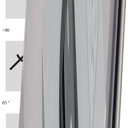
>90
65 °