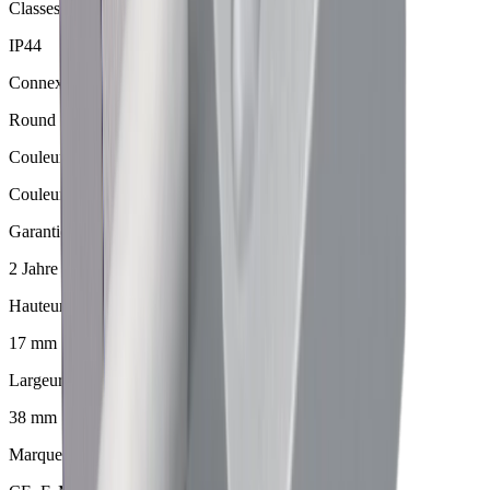
Classes de protection IP
IP44
Connexion
Round HV
Couleur
Couleur alu
Garantie
2 Jahre
Hauteur
17 mm
Largeur
38 mm
Marque de certification