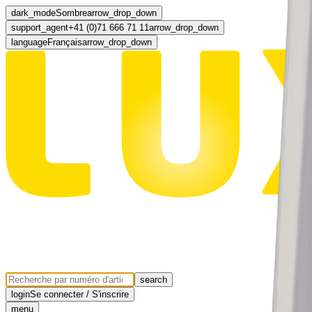
dark_mode
Sombre
arrow_drop_down
support_agent
+41 (0)71 666 71 11
arrow_drop_down
language
Français
arrow_drop_down
search
login
Se connecter / S'inscrire
menu