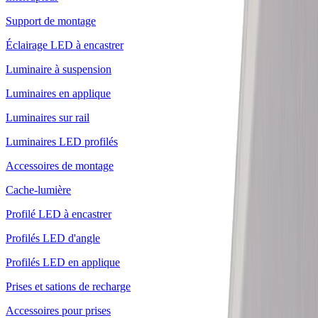
Support de montage
Éclairage LED à encastrer
Luminaire à suspension
Luminaires en applique
Luminaires sur rail
Luminaires LED profilés
Accessoires de montage
Cache-lumière
Profilé LED à encastrer
Profilés LED d'angle
Profilés LED en applique
Prises et sations de recharge
Accessoires pour prises