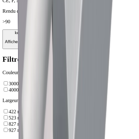
CE, F, MM
Rendu des couleurs
>90
keyboard_arrow_down
Afficher 5 autres caractéristiques
Filtre
Couleurs de lumière
3000 K (blanc chaude)
4000 K (blanc neutre)
Largeur
422
mm
523
mm
827
mm
927
mm