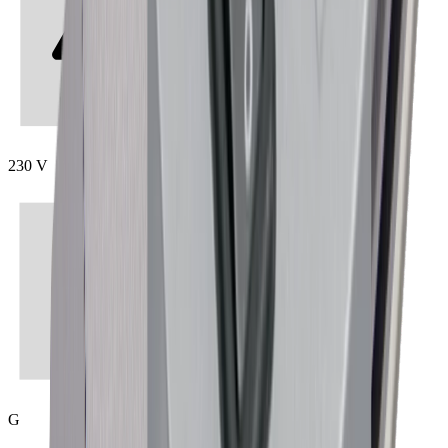
230 V
G