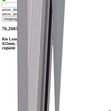
arrow_drop_up
arrow_drop_down
shopping_cart
76.26031.30
Rio Luminaire appli. 7.5W/230V
422mm, 3000K, 480lm, effet alu
réglable