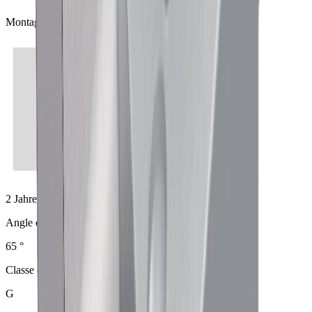
Montage
2 Jahre
Angle de rayonnement
65 °
Classe d’efficacité énergétique
G