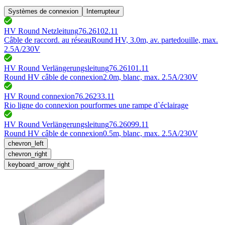
Systèmes de connexion
Interrupteur
HV Round Netzleitung
76.26102.11
Câble de raccord. au réseau
Round HV, 3.0m, av. parte
douille, max.
2.5A/230V
HV Round Verlängerungsleitung
76.26101.11
Round HV câble de connexion
2.0m, blanc, max. 2.5A/230V
HV Round connexion
76.26233.11
Rio ligne do connexion pour
formes une rampe d`éclairage
HV Round Verlängerungsleitung
76.26099.11
Round HV câble de connexion
0.5m, blanc, max. 2.5A/230V
chevron_left
chevron_right
keyboard_arrow_right