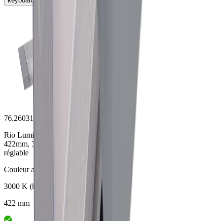
keyboard_arrow_right
76.26031.30
Rio Luminaire appli. 7.5W/230V
422mm, 3000K, 480lm, effet alu
réglable
Couleur alu
3000 K (blanc chaude)
422 mm