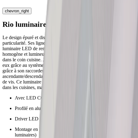
chevron_right
Rio luminaire applique
Le design épuré et discret du luminaire apparent Rio fait toute sa
particularité. Ses lignes droites et ses arêtes nettes permettent au
luminaire LED de remplir sa fonction : éclairer de manière
homogène et lumineuse les plans de travail sous les armoires hautes
dans le coin cuisine. Jusqu'à 10 luminaires peuvent être reliés entre
eux grâce au système d'enfichage intégré. Le luminaire est gradable
grâce à son raccordement à un variateur à coupure de phase
ascendante/descendante. Le montage s'effectue simplement à l'aide
de vis. Ce luminaire trouve son application optimale non seulement
dans les cuisines, mais aussi dans les étagères ou les armoires.
Avec LED COB
Profilé en aluminium
Driver LED intégré
Montage en bande lumineuse avec connecteur direct (max. 10
luminaires)