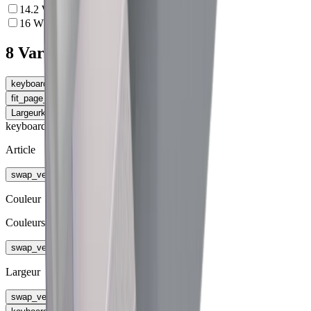
14.2
W
16
W
8 Variantes
keyboard_arrow_left
Utilisation
fit_page_width
Élargir le tableau
Largeur
keyboard_arrow_right
keyboard_arrow_right
Article
swap_vert
Couleur
Couleurs de lumière
swap_vert
Largeur
swap_vert