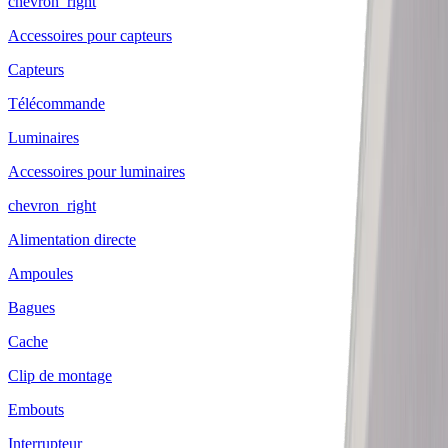
chevron_right
Accessoires pour capteurs
Capteurs
Télécommande
Luminaires
Accessoires pour luminaires
chevron_right
Alimentation directe
Ampoules
Bagues
Cache
Clip de montage
Embouts
Interrupteur