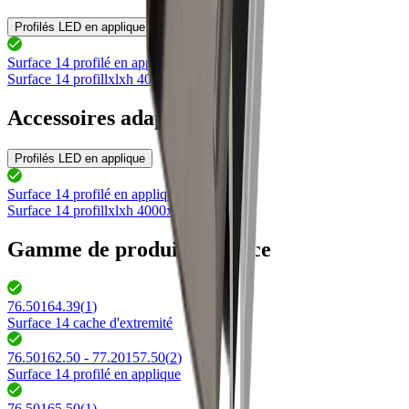
Profilés LED en applique
Surface 14 profilé en applique
76.50162.50
Surface 14 profil
lxlxh 4000x20x8mm
Accessoires adaptés
Profilés LED en applique
Surface 14 profilé en applique
76.50162.50
Surface 14 profil
lxlxh 4000x20x8mm
Gamme de produits Surface
76.50164.39
(
1
)
Surface 14 cache d'extremité
76.50162.50 - 77.20157.50
(
2
)
Surface 14 profilé en applique
76.50165.50
(
1
)