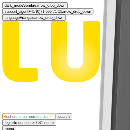
dark_mode
Sombre
arrow_drop_down
support_agent
+41 (0)71 666 71 11
arrow_drop_down
language
Français
arrow_drop_down
search
login
Se connecter / S'inscrire
menu