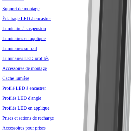
Support de montage
Éclairage LED à encastrer
Luminaire à suspension
Luminaires en applique
Luminaires sur rail
Luminaires LED profilés
Accessoires de montage
Cache-lumière
Profilé LED à encastrer
Profilés LED d'angle
Profilés LED en applique
Prises et sations de recharge
Accessoires pour prises