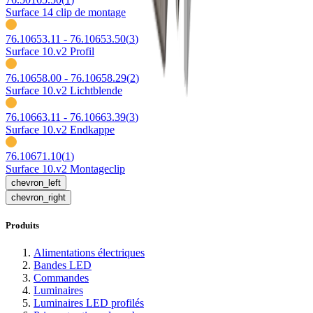
Surface 14 clip de montage
76.10653.11 - 76.10653.50
(
3
)
Surface 10.v2 Profil
76.10658.00 - 76.10658.29
(
2
)
Surface 10.v2 Lichtblende
76.10663.11 - 76.10663.39
(
3
)
Surface 10.v2 Endkappe
76.10671.10
(
1
)
Surface 10.v2 Montageclip
chevron_left
chevron_right
Produits
Alimentations électriques
Bandes LED
Commandes
Luminaires
Luminaires LED profilés