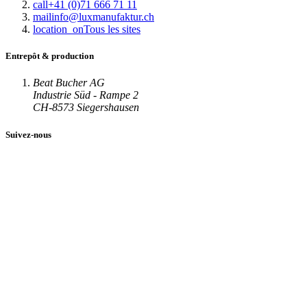
call
+41 (0)71 666 71 11
mail
info@luxmanufaktur.ch
location_on
Tous les sites
Entrepôt & production
Beat Bucher AG
Industrie Süd - Rampe 2
CH-8573 Siegershausen
Suivez-nous