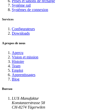
Prises et sations de recharge
Système rail
Systèmes de connexion
Services
Configurateurs
Downloads
A propos de nous
Aperçu
Vision et mission
Histoire
Team
Emploi
Apprentissages
Blog
Bureau
LUX-Manufaktur
Konstanzerstrasse 58
CH-8274 Tägerwilen