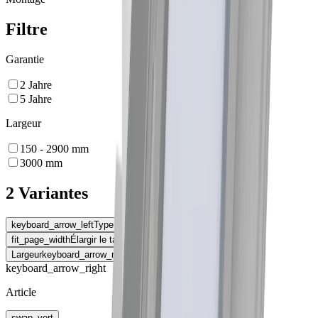
Filtre
Garantie
2
Jahre
5
Jahre
Largeur
150 - 2900
mm
3000
mm
2 Variantes
keyboard_arrow_left
Type de montage
fit_page_width
Élargir le tableau
Largeur
keyboard_arrow_right
keyboard_arrow_right
Article
swap_vert