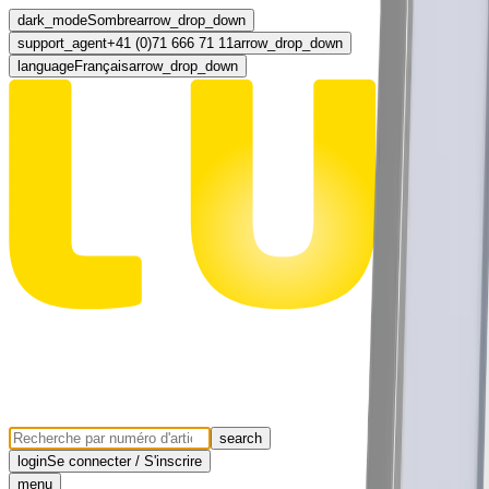
dark_mode
Sombre
arrow_drop_down
support_agent
+41 (0)71 666 71 11
arrow_drop_down
language
Français
arrow_drop_down
search
login
Se connecter / S'inscrire
menu