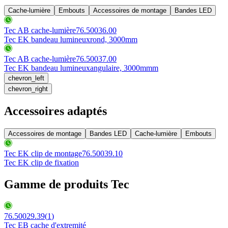
Cache-lumière
Embouts
Accessoires de montage
Bandes LED
Tec AB cache-lumière
76.50036.00
Tec EK bandeau lumineux
rond, 3000mm
Tec AB cache-lumière
76.50037.00
Tec EK bandeau lumineux
angulaire, 3000mmm
chevron_left
chevron_right
Accessoires adaptés
Accessoires de montage
Bandes LED
Cache-lumière
Embouts
Tec EK clip de montage
76.50039.10
Tec EK clip de fixation
Gamme de produits Tec
76.50029.39
(
1
)
Tec EB cache d'extremité