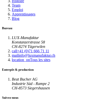
Histoire
Team
Emploi
Apprentissages
Blog
Bureau
LUX-Manufaktur
Konstanzerstrasse 58
CH-8274 Tägerwilen
call
+41 (0)71 666 71 11
mail
info@luxmanufaktur.ch
location_on
Tous les sites
Entrepôt & production
Beat Bucher AG
Industrie Süd - Rampe 2
CH-8573 Siegershausen
Suivez-nous