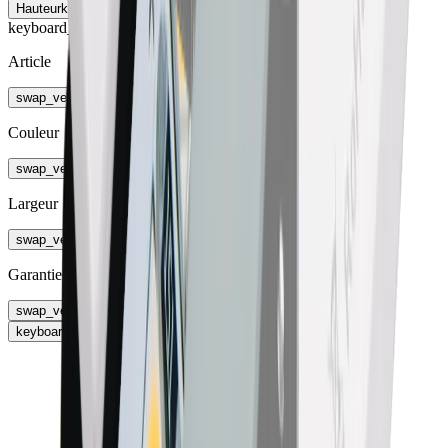
Hauteur
keyboard_arrow_right
keyboard_arrow_right
Article
swap_vert
Couleur
swap_vert
Largeur
swap_vert
Garantie
swap_vert
keyboard_arrow_right