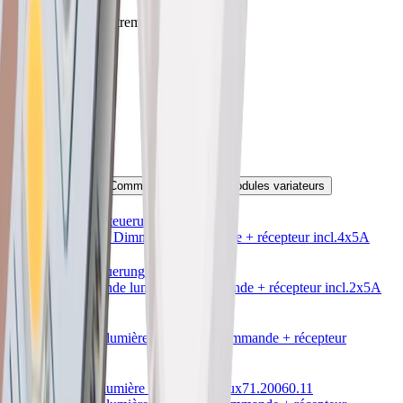
Profondeur d'encastrement
12 mm
Type de montage
Montage
Accessoires adaptés
Télécommande
Commandes WLAN
Modules variateurs
Tano RGB Lichtsteuerung
71.20114.11
Tano RGB Touch Dimmer
télécommande + récepteur incl.
4x5A
Tano TL Lichtsteuerung
71.20115.11
Tano TL Commande lumière
télécommande + récepteur incl.
2x5A
Fora
71.20116.00
Fora Commande lumière à 4 voie
télécommande + récepteur
incl.
4x5A
Fuly commande lumière LED à 1 canaux
71.20060.11