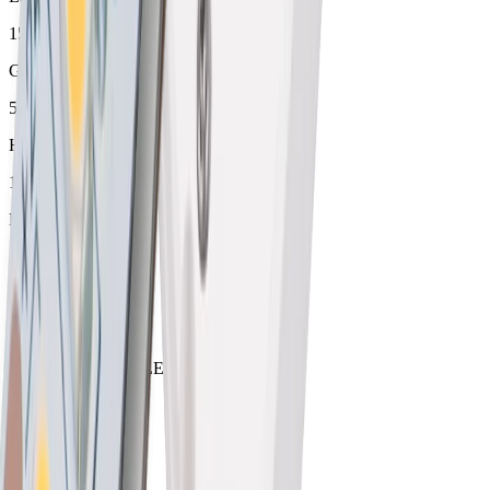
150 - 5000 mm
Garantie
5 Jahre
Hauteur
13 mm
Largeur
39 mm
Largeur de montage
34.5 mm
Largeur max. pour LED
11.4 mm
Matériel
Aluminium