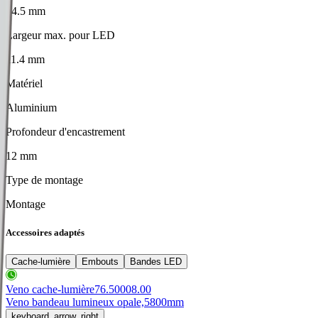
34.5 mm
Largeur max. pour LED
11.4 mm
Matériel
Aluminium
Profondeur d'encastrement
12 mm
Type de montage
Montage
Accessoires adaptés
Cache-lumière
Embouts
Bandes LED
Veno cache-lumière
76.50008.00
Veno bandeau lumineux opale,
5800mm
keyboard_arrow_right