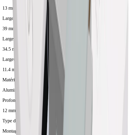
13 mm
Largeur
39 mm
Largeur de montage
34.5 mm
Largeur max. pour LED
11.4 mm
Matériel
Aluminium
Profondeur d'encastrement
12 mm
Type de montage
Montage