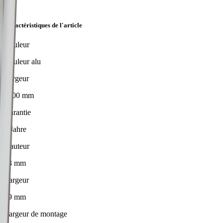
Caractéristiques de l'article
Couleur
Couleur alu
Largeur
5800 mm
Garantie
2 Jahre
Hauteur
13 mm
Largeur
39 mm
Largeur de montage