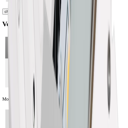
chevron_right
Veno profilé en encastrer
Montage