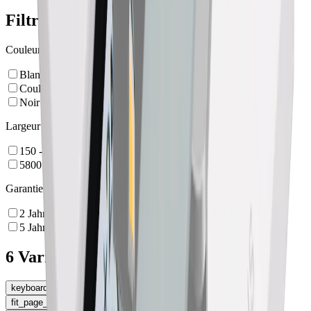
Filtre
Couleur
Blanc
Couleur alu
Noir
Largeur
150 - 5000
mm
5800
mm
Garantie
2
Jahre
5
Jahre
6 Variantes
keyboard_arrow_left
Type de montage
fit_page_width
Élargir le tableau