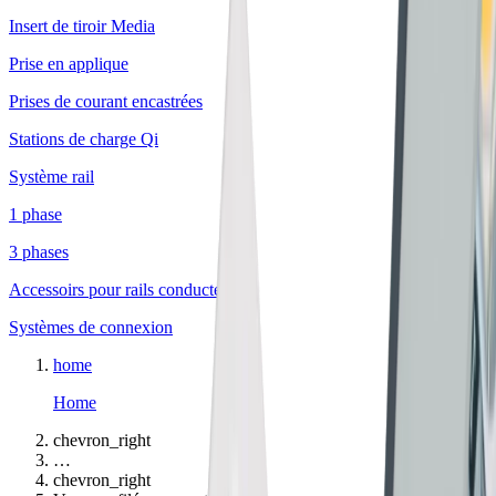
Insert de tiroir Media
Prise en applique
Prises de courant encastrées
Stations de charge Qi
Système rail
1 phase
3 phases
Accessoirs pour rails conducteurs
Systèmes de connexion
home
Home
chevron_right
…
chevron_right