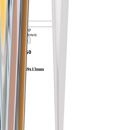
2 Jahre
arrow_drop_up
arrow_drop_down
shopping_cart
76.50007.50
Veno profil
lxlxh 5800x39x13mm