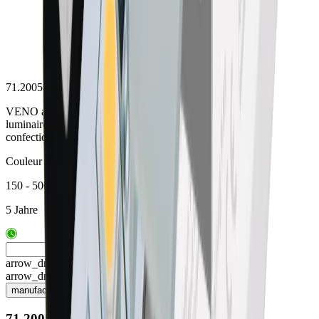
71.20058.50
VENO alu
luminaire LED
confectionné sur mesure
Couleur alu
150 - 5000 mm
5 Jahre
arrow_drop_up
arrow_drop_down
manufacturing
71.20058.50