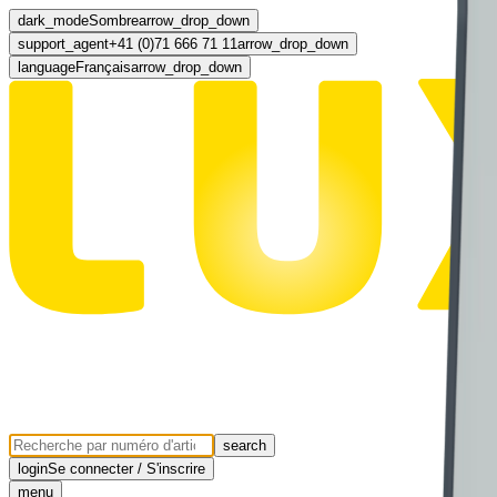
dark_mode
Sombre
arrow_drop_down
support_agent
+41 (0)71 666 71 11
arrow_drop_down
language
Français
arrow_drop_down
search
login
Se connecter / S'inscrire
menu