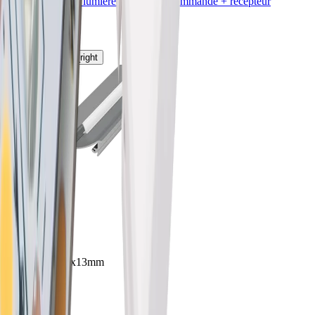
Fuly Commande lumière à 1 voie
télécommande + récepteur
incl.
1x10A
chevron_left
chevron_right
keyboard_arrow_right
76.50007.50
Veno profil
lxlxh 5800x39x13mm
Couleur alu
5800 mm