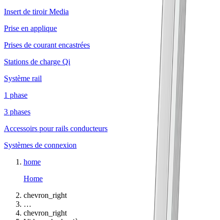
Insert de tiroir Media
Prise en applique
Prises de courant encastrées
Stations de charge Qi
Système rail
1 phase
3 phases
Accessoirs pour rails conducteurs
Systèmes de connexion
home
Home
chevron_right
…
chevron_right