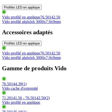
Profilés LED en applique
Vido profilé en applique
76.50142.50
Vido profilé alu
lxlxh 3000x7.9x9mm
Accessoires adaptés
Profilés LED en applique
Vido profilé en applique
76.50142.50
Vido profilé alu
lxlxh 3000x7.9x9mm
Gamme de produits Vido
76.50144.39
(
1
)
Vido cache d'extremité
71.20141.50 - 76.50142.50
(
2
)
Vido profilé en applique
76.50145.10
(
1
)