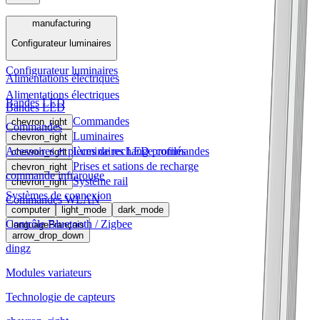
Menu
manufacturing
Configurateur luminaires
manufacturing
Configurateur luminaires
Alimentations électriques
Alimentations électriques
Bandes LED
Bandes LED
Commandes
chevron_right
Commandes
Luminaires
chevron_right
Acessoires et pièces de rechange commandes
Luminaires LED profilés
chevron_right
Prises et sations de recharge
chevron_right
commande infrarouge
Système rail
chevron_right
Systèmes de connexion
Commandes WLAN
computer
light_mode
dark_mode
Contrôle Bluetooth / Zigbee
language
Français
arrow_drop_down
dingz
Modules variateurs
Technologie de capteurs