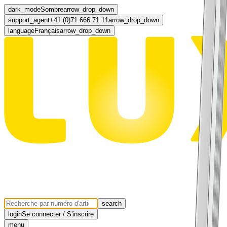
dark_mode
Sombre
arrow_drop_down
support_agent
+41 (0)71 666 71 11
arrow_drop_down
language
Français
arrow_drop_down
search
login
Se connecter / S'inscrire
menu