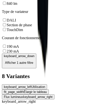
840
lm
Type de variateur
DALI
Section de phase
TouchDim
Courant de fonctionnement
190
mA
230
mA
keyboard_arrow_down
Afficher 1 autre filtre
8 Variantes
keyboard_arrow_left
Utilisation
fit_page_width
Élargir le tableau
Flux lumineux
keyboard_arrow_right
keyboard_arrow_right