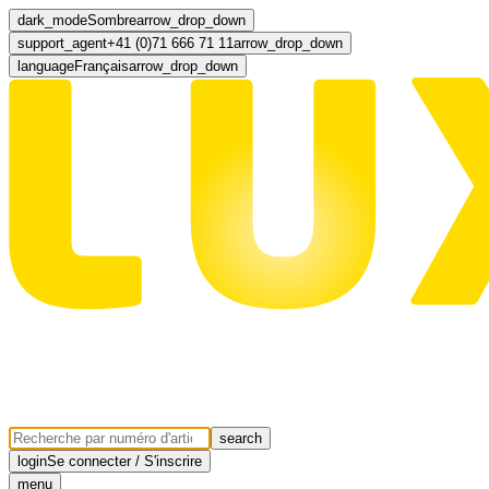
dark_mode
Sombre
arrow_drop_down
support_agent
+41 (0)71 666 71 11
arrow_drop_down
language
Français
arrow_drop_down
search
login
Se connecter / S'inscrire
menu