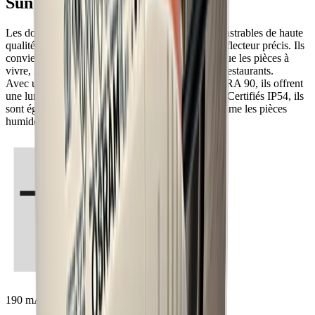
Sun 10 luminaire à encastrer
Les downlights Sun sont des luminaires LED encastrables de haute
qualité, dotés d’un boîtier en aluminium et d’un réflecteur précis. Ils
conviennent à de nombreuses applications telles que les pièces à
vivre, les magasins, les bureaux, les hôtels ou les restaurants.
Avec un indice de rendu des couleurs supérieur à RA 90, ils offrent
une lumière particulièrement brillante et naturelle. Certifiés IP54, ils
sont également adaptés aux zones exigeantes, comme les pièces
humides ou certains espaces extérieurs protégés.
190 mA