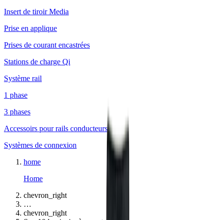
Insert de tiroir Media
Prise en applique
Prises de courant encastrées
Stations de charge Qi
Système rail
1 phase
3 phases
Accessoirs pour rails conducteurs
Systèmes de connexion
home
Home
chevron_right
…
chevron_right