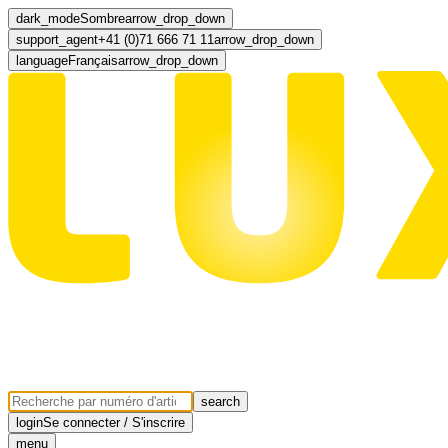
dark_mode
Sombre
arrow_drop_down
support_agent
+41 (0)71 666 71 11
arrow_drop_down
language
Français
arrow_drop_down
search
login
Se connecter / S'inscrire
menu