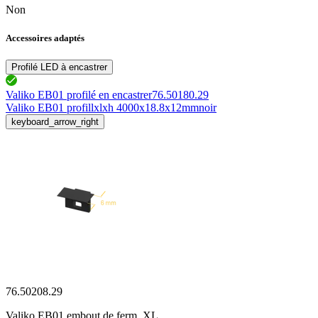
Non
Accessoires adaptés
Profilé LED à encastrer
Valiko EB01 profilé en encastrer
76.50180.29
Valiko EB01 profil
lxlxh 4000x18.8x12mm
noir
keyboard_arrow_right
76.50208.29
Valiko EB01 embout de ferm. XL