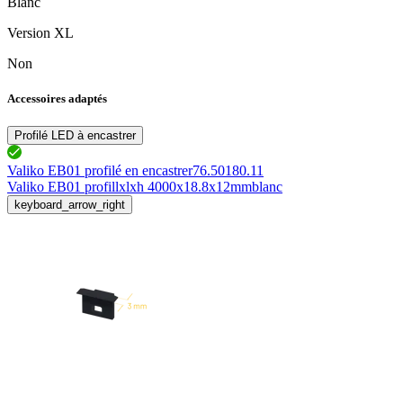
Blanc
Version XL
Non
Accessoires adaptés
Profilé LED à encastrer
Valiko EB01 profilé en encastrer
76.50180.11
Valiko EB01 profil
lxlxh 4000x18.8x12mm
blanc
keyboard_arrow_right