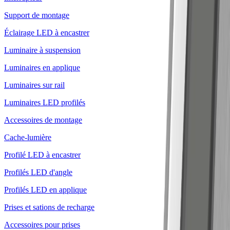
Support de montage
Éclairage LED à encastrer
Luminaire à suspension
Luminaires en applique
Luminaires sur rail
Luminaires LED profilés
Accessoires de montage
Cache-lumière
Profilé LED à encastrer
Profilés LED d'angle
Profilés LED en applique
Prises et sations de recharge
Accessoires pour prises