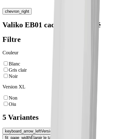
chevron_right
Valiko EB01 cache d'extremité
Filtre
Couleur
Blanc
Gris clair
Noir
Version XL
Non
Oiu
5 Variantes
keyboard_arrow_left
Version XL
fit_page_width
Élargir le tableau