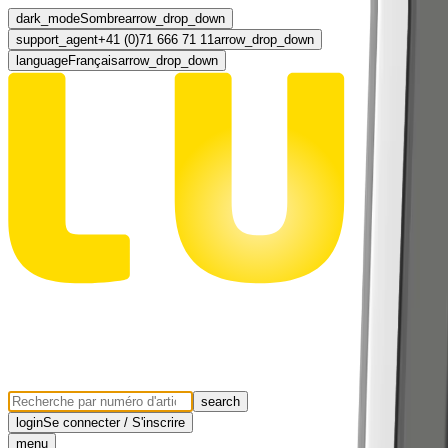
dark_mode
Sombre
arrow_drop_down
support_agent
+41 (0)71 666 71 11
arrow_drop_down
language
Français
arrow_drop_down
search
login
Se connecter / S'inscrire
menu