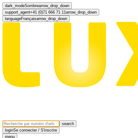
dark_mode
Sombre
arrow_drop_down
support_agent
+41 (0)71 666 71 11
arrow_drop_down
language
Français
arrow_drop_down
search
login
Se connecter / S'inscrire
menu